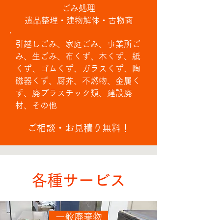
ごみ処理
​遺品整理・建物解体・古物商
引越しごみ、家庭ごみ、事業所ご
み、生ごみ、布くず、木くず、紙
くず、ゴムくず、ガラスくず、陶
磁器くず、厨芥、不燃物、金属く
ず、廃プラスチック類、建設廃
材、その他
ご相談・お見積り無料！
各種サービス
一般廃棄物